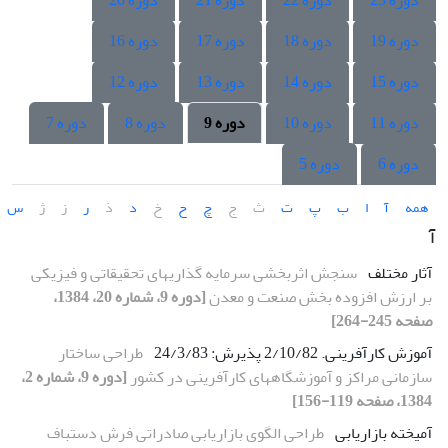
دوره 23
دوره 22
دوره 21
دوره 20
دوره 19
دوره 18
دوره 17
دوره 16
دوره 15
دوره 14
دوره 13
دوره 12
دوره 11
دوره 10
دوره 9
دوره 8
دوره 7
دوره 6
دوره 5
همه
آ
ا
ب
پ
ت
ث
ج
چ
ح
خ
د
ذ
ر
ز
ژ
س
آ
آثار مختلف
سنجش اثربخشی سرمایه گذاریهای تحقیقاتی و فیزیکی
بر ارزش افزوده بخش صنعت و معدن
[دوره 9، شماره 20، 1384،
صفحه 245-264]
آموزش کارآفرینی. 2/10/82 پذیرش: 24/3/83
طراحی ساختار
سازمانی مراکز و آموزشگاههای کارآفرینی در کشور
[دوره 9، شماره 2،
1384، صفحه 119-156]
آمیخته بازاریابی
طراحی الگوی بازاریابی صادراتی فرش دستباف