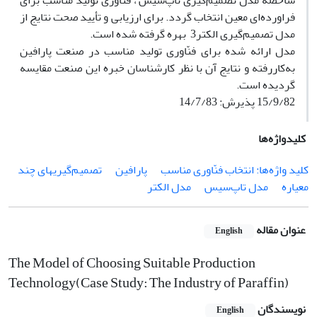
شاخصه مدل تصمیم‌گیری ‌تاپ‌سیس‌ ، فنّاوری تولید مناسب برای
فراورده‌ای معین انتخاب گردد. برای ارزیابی و تأیید صحت نتایج از
مدل تصمیم‌گیری ‌الکتر3 ‌ بهره گرفته شده است.
مدل ارائه شده برای فنّاوری تولید مناسب در صنعت پارافین
به‌کاررفته و نتایج آن با نظر کارشناسان خبره این صنعت مقایسه
گردیده است.
15/9/82 پذیرش: 14/7/83
کلیدواژه‌ها
کلید واژه‌ها: انتخاب فنّاوری مناسب
پارافین
تصمیم‌گیریهای چند
معیاره
مدل تاپ‌‌سیس
مدل الکتر
عنوان مقاله
English
The Model of Choosing Suitable Production
Technology(Case Study: The Industry of Paraffin)
نویسندگان
English