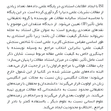
ISI با ایجاد اطلاعات استنادی در پایگاه علمی داده‌ها، تعداد زیادی
از مقالات نشریات علمی دنیا را گردآوری کرده است. در این پایگاه
با محاسبه استناد سالیانه مقالات هر نویسنده یا گروه تحقیقاتی،
عامل تأثیر(IF) تعیین می‌شود. از دیدگاه منتقدان این موضوع با
نقدهای متعددی روبه‌رو است: به عنوان مثال استناد به مجله
نمی‌تواند نشانگر کیفیت مقالات آن باشد؛ زیرا تأثیر استنادی به
طور اساسی مقیاس سنجش کاربرد علمی است تا شاخص سنجش
کیفیت علمی؛ بنابراین انتخاب مراجع به وسیله نویسنده با
جهتگیری خاص به کیفیت علمی مقاله مربوط نیست. شایان ذکر
است عامل تأثیر، تفاوت در میزان استناد مقالات را پنهان می‌سازد؛
چاپ مقالات طولانی با مراجع فراوان را در ارجحیت قرار می‌دهد،
البته داده‌های علمی منتشر شده در کتابها از این شمول خارج
می‌شوند؛ مجلات انگلیسی زبان نسبت به مجلات غیر انگلیسی
زبان در اولویت قرار می‌گیرند؛ دانشمندان و محققان با زمینه‌های
تحقیقاتی محدود نسبت به دانشمندانی که مقالات مروری تهیه
می‌کنند، در اولویت بعدی قرار می‌گیرند و سرانجام در زمینه‌های
علوم انسانی نسبت به علوم دیگر ـ بااستفاده کمتر یا نادر از
مراجع ـ اختلاف و محدودیت ایجاد می‌کند.