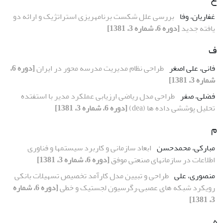
غفاریان، وفا
بررسی علل شکست برنامهریزی استراتژیک و ارائه دو
یافته جدید
[دوره 6، شماره 3، 1381]
ف
فانی، علی اصغر
طراحی نظام مدیریت مدرسه محور در ایران
[دوره 6،
شماره 3، 1381]
فضلی، صفر
طراحی مدل ریاضی ارزیابی عملکرد مدیر با استفتده
تحلیل پوششی داده ها (dea)
[دوره 6، شماره 3، 1381]
م
مبارکی، محمدحسن
ابعاد سازمانی و کاربرد سیستمها و فناوری
اطلاعات در سازمانهای صنعتی موفق
[دوره 6، شماره 3، 1381]
منصوری، علی
طراحی و تبیین مدل کارآمد تخصیص تسهیلات بانکی
رویکرد شبکه های عصبی،رگرسیون لجستیک و خطی
[دوره 6، شماره
3، 1381]
ه