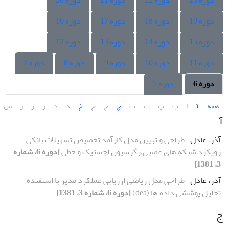
دوره 23
دوره 22
دوره 21
دوره 20
دوره 19
دوره 18
دوره 17
دوره 16
دوره 15
دوره 14
دوره 13
دوره 12
دوره 11
دوره 10
دوره 9
دوره 8
دوره 7
دوره 6
دوره 5
همه
آ
ا
ب
پ
ت
ث
ج
چ
ح
خ
د
ذ
ر
ز
ژ
س
آ
آذر، عادل
طراحی و تبیین مدل کارآمد تخصیص تسهیلات بانکی
رویکرد شبکه های عصبی،رگرسیون لجستیک و خطی
[دوره 6، شماره
3، 1381]
آذر، عادل
طراحی مدل ریاضی ارزیابی عملکرد مدیر با استفتده
تحلیل پوششی داده ها (dea)
[دوره 6، شماره 3، 1381]
ج