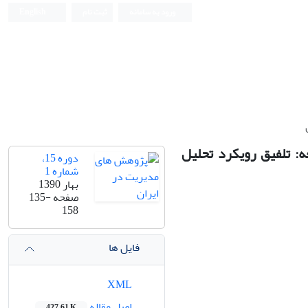
ورود به سامانه
ثبت نام
English
ه: تلفیق رویکرد تحلیل
دوره 15،
شماره 1
بهار 1390
صفحه
135-
158
فایل ها
XML
اصل مقاله
427.61 K