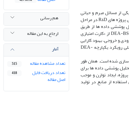
ی از مسائل مبرم ‏و حیاتی
هم رسانی
امروز صنایع کشور است. تاکنون بیشتر از روش های تصمیم گیری چند معیاره برای ارزیابی ‏پروژه های ‏R&D‏ در مراحل
ل پوششی داده ها از طریق
ارجاع به این مقاله
تلفیق با روش کارت امتیازی متوازن است. ورودی ها و خروجی ها برای ‏مدل یکپارچه ‏DEA-BSC‏ از «کارت امتیازی
یارهای ورودی و خروجی، بهبود کارایی
محاسبه شده برای واحدها و توازن میان کارایی ‏و اثربخشی واحدها به عنوان اهداف اصلی رویکرد یکپارچه ‏DEA-
آمار
لعه موردی در یکی از مراکز تحقیقاتی برای پروژه های ‏R&D‏ پیاده سازی ‏شده است. همان طور
تعداد مشاهده مقاله
515
متوازن و ‏تحلیل پوششی داده ها برای
تعداد دریافت فایل
418
وژه، ایجاد توازن و موجب
اصل مقاله
ستفاده از منابع در تولید