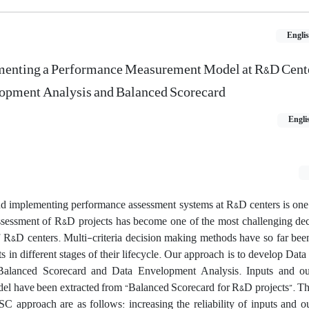
Engli
enting a Performance ‎Measurement Model at R&D Cente
pment Analysis and ‎Balanced Scorecard
Engli
d implementing performance assessment systems at ‎R&D centers is one 
 Assessment of R&D ‎projects has become one of the most challenging d
f R&D centers. Multi-criteria decision making methods have so ‎far bee
 in different stages of their ‎lifecycle. Our approach is to develop Da
Balanced Scorecard and Data Envelopment Analysis. Inputs and ‎ou
have been extracted from ‎‎“Balanced Scorecard for R&D projects”. Th
 approach are as follows: increasing the reliability of inputs and ‎out