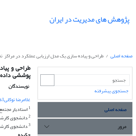
پژوهش های مدیریت در ایران
صفحه اصلی
طراحی و پیاده سازی یک مدل ارزیابی عملکرد در مراکز ‏ ت
طراحی و پیاد
پوششی ‏ داده 
نویسندگان
جستجوی پیشرفته
غلامرضا توکلی1&rlm;
1
استادیار مجتمع 
صفحه اصلی
2
دانشجوی کارشناسی ارشد &rlm;MBA&rlm; ،
3
دانشجوی کارشناسی ارشد &rlm;MBA&rlm; ، دا
مرور
چکیده