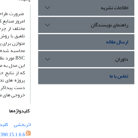
اطلاعات نشریه
‏ ضرورت طراح
راهنمای نویسندگان
مختلف از چرخ
ارسال مقاله
BSC‏ مورد نظر است. ‏
داوران
تماس با ما
پروژه های تح
دست پیداکردن
خروجی های مط
کلیدواژه‌ها
اثربخشی
کلید
390.15.1.6.6