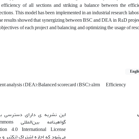
efficiency of all sections and striking ‎a balance between the effic
sections. ‎This model has been implemented in an industrial research labor
The results showed that synergizing between ‎BSC and DEA in R&D projec
‎objectives of each project and balancing and optimizing the usage of reso
Engli
Efficiency
Effectiveness؛Data envelopment analysis (DEA)؛Balanced scorecard (BSC)؛&lrm
این نشریه ی دارای دسترسی باز
گواهینامه بی
می‌شود که اجازه اشتراک (تکثیر و با