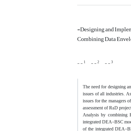
-Designing and Implem
Combining Data Envelo
1
2
3
- -
- -
- -
The need for designing an
issues of all industries.
issues for ‎the managers o
assessment of R&D projects
Analysis by ‎combining 
integrated DEA-BSC model 
of the integrated ‎DEA-BSC