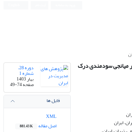
ورود به سامانه
ثبت نام
English
ن
غیر میانجی سودمندی درک
دوره 28،
شماره 1
بهار 1403
صفحه
49-74
فایل ها
ران
XML
ان، ایران
اصل مقاله
881.43 K
، تهران، ایران،