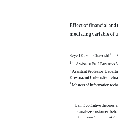
Effect of financial and 
mediating variable of 
1
Seyed Kazem Chavoshi
1
1. Assistant Prof, Business
2
Assistant Professor, Depar
Khwarazmi University, Tehran
3
Masters of Information tech
Using cognitive theories a
to analyze customer behav
using a combination of fin