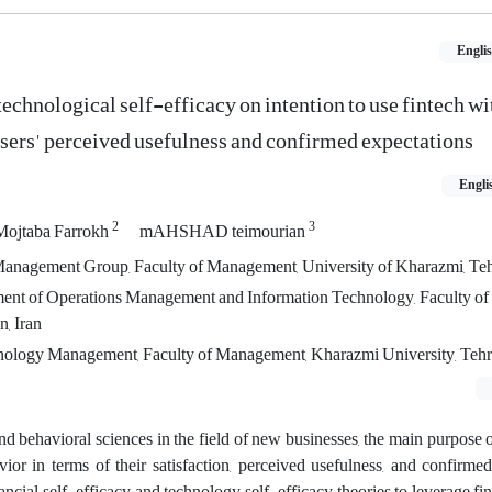
Engli
technological self-efficacy on intention to use fintech wi
users' perceived usefulness and confirmed expectations
Engli
2
3
Mojtaba Farrokh
mAHSHAD teimourian
 Management Group, Faculty of Management, University of Kharazmi, Teh
tment of Operations Management and Information Technology, Faculty o
, Iran
nology Management, Faculty of Management, Kharazmi University, Tehra
nd behavioral sciences in the field of new businesses, the main purpose of
ior in terms of their satisfaction, perceived usefulness, and confirme
ancial self-efficacy and technology self-efficacy theories to leverage fin