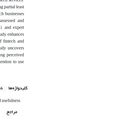
g partial least
ch businesses
 assessed and
), and expert
study enhances
f fintech, and
study uncovers
ting perceived
tention to use
کلیدواژه‌ها
sh
 usefulness
مراجع