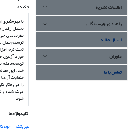
چکیده
اطلاعات نشریه
با بهره‌گیری 
راهنمای نویسندگان
تحلیل رفتار 
نظریه‌های خو
ارسال مقاله
ترسیم مدل مف
داوران
مورد آزمون قر
توسعه‌یافته ب
شد. این مطالع
تماس با ما
متفاوت آن‌ها 
را در رفتار ک
درک شده و تای
شود.
کلیدواژه‌ها
فین‌تک
خودکار