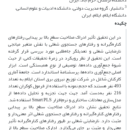
دانشگاه لرستان، خرم آباد، ایران
3
دانشیار، گروه مدیریت دولتی، دانشکده ادبیات و علوم انسانی،
دانشگاه ایلام، ایلام، ایران
چکیده
در این تحقیق تأثیر ادراک صلاحیت سطح بالا بر پیدایی رفتارهای
کناره‌گیرانه و رفتارهای جستجوی شغلی با نقش متغیر میانجی
نارضایتی شغلی و تعدیلگر جاه‌طلبی مورد بررسی قرار گرفته
است. این تحقیق از نظر رویکرد در زمرة تحقیقات کمی، از حیث
شیوة جمع‌آوری داده‌ها، توصیفی از نوع همبستگی است. ابزار
اصلی جمع‌آوری داده‌ها، پرسشنامة استاندارد است. جامعة آماری
کارکنان شاغل در شرکت توزیع نیروی برق استان ایلام به تعداد
493 نفر هستند که حجم نمونه با استفاده از فرمول کوکران تعداد
216 نفر به‌دست آمد. جهت جهت تجزیه و تحلیل داده‌ها از
مدل‌سازی معادلات ساختاری و نرم‌افزار Smart PLS استفاده شد.
نتایج تحقیق نشان داد ادراک صلاحیت سطح بالا بر پیدایی
رفتارهای کناره‌گیرانه و رفتارهای جستجوی شغلی اثر معنی‌دار و
مثبت دارد. نارضایتی شغلی بر ظهور رفتارهای کناره‌گیرانه تأثیر
معنی‌دار و مثبت بر جای می‌گذارد. ادارک صلاحیت سطح بالا از