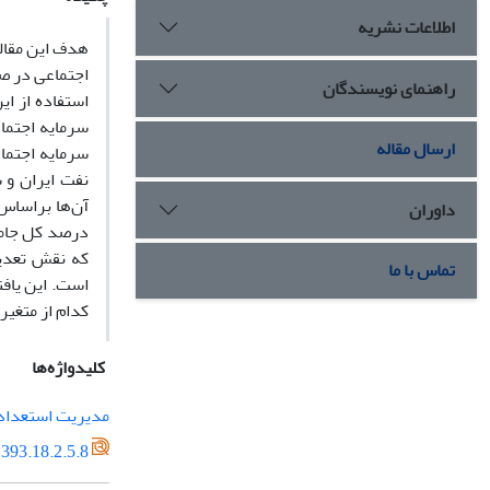
اطلاعات نشریه
هدف این مقال
اجتماعی در ص
راهنمای نویسندگان
استفاده از ای
سرمایه اجتما
ارسال مقاله
داوران
درصد کل جامع
که نقش تعدیل
تماس با ما
است. این یافت
کدام از متغی
کلیدواژه‌ها
مدیریت استعداد
393.18.2.5.8