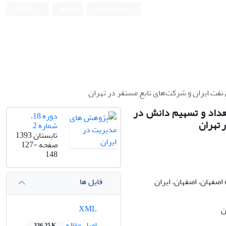
ورود به سامانه
ثبت نام
English
فت ایران و شرکت‌های تابع مستقر در تهران
عداد و تسهیم دانش در
دوره 18،
 تهران
شماره 2
تابستان 1393
صفحه
127-
148
فایل ها
XML
اصل مقاله
336.25 K