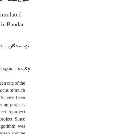
Simulated
 in Bandar
نویسندگان
sh
چکیده
English
een one of the
 focus of much
hods have been
ying projects,
ect to project
project. Since
algorithm was
chosen and the