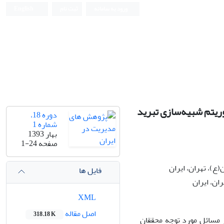
ورود به سامانه
ثبت نام
English
گوریتم شبیه‌سازی تبرید
دوره 18،
شماره 1
بهار 1393
صفحه
1-24
)، تهران، ایران
فایل ها
ان، ایران
XML
اصل مقاله
318.18 K
ز مسائل مورد توجه محققان