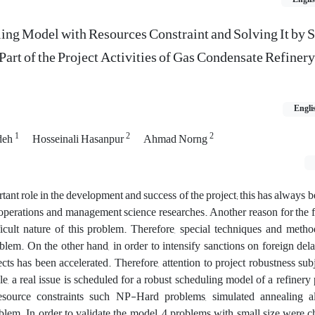
ing Model with Resources Constraint and Solving It by 
art of the Project Activities of Gas Condensate Refinery
Engli
1
2
2
deh
Hosseinali Hasanpur
Ahmad Norng
ant role in the development and success of the project; this has always b
 operations and management science researches. Another reason for the
ifficult nature of this problem. Therefore, special techniques and met
blem. On the other hand, in order to intensify sanctions on foreign dela
cts has been accelerated. Therefore, attention to project robustness subj
le, a real issue is scheduled for a robust scheduling model of a refinery 
resource constraints such NP-Hard problems, simulated annealing 
blem. In order to validate the model, 4 problems with small size were 