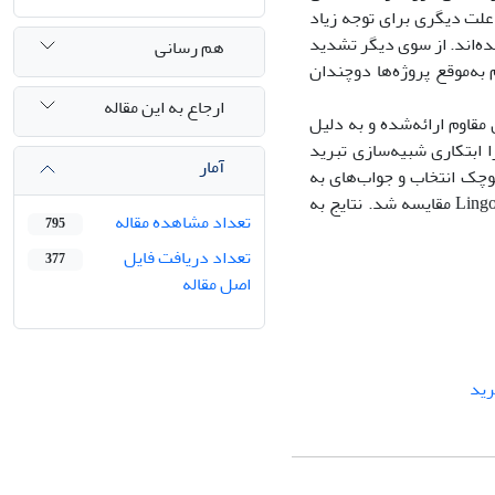
علت دیگری برای توجه زیاد
ده‌اند. از سوی دیگر تشدید
هم رسانی
 به‌موقع پروژه‌ها دوچندان
ارجاع به این مقاله
مقاوم ارائه‌شده و به دلیل
جمله مسائل NP-Hard است، الگوریتم‌ فرا ابتکاری شبیه‌سازی تبرید
آمار
وچک انتخاب و جواب‌های به
دست آمده از الگوریتم‌های پیشنهادی با جواب دقیق به دست آمده حاصل از نرم‌افزار Lingo مقایسه شد. نتایج به
تعداد مشاهده مقاله
795
تعداد دریافت فایل
377
اصل مقاله
رید