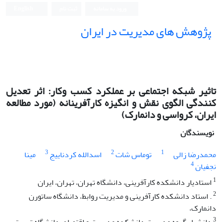
ورود به سامانه
ثبت نام
English
پژوهش های مدیریت در ایران
تاثیر شبکه اجتماعی بر عملکرد کسب وکار: اثر تعدیل
کنندگی الگوی نقش و انگیزه کارآفرینانه (مورد مطالعه
ایران، کرواسی و دانمارک)
نویسندگان
3
2
1
محمدرضا زالی
توماس شات
اسدالله کردناییج
مینا
4
نجفیان
1
استادیار دانشکده کارآفرینی، دانشگاه تهران، تهران، ایران
2
. استاد دانشکده کارآفرینی و مدیریت روابط، دانشگاه ساتورن
دانمارک،
3