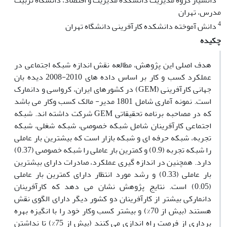
دانشیار گروه مدیریت دانشکده مدیریت و اقتصاد، دانشگاه تربیت
مدرس، تهران
4
دانش آموخته دانشکده کارآفرینی دانشگاه تهران
چکیده
هدف اصلی این پژوهش، مطالعه نقش اندازه شبکه اجتماعی در
عملکرد کسب و کار بر اساس داده های 2010-2008 دیده بان
جهانی کارآفرینی (GEM) در کشورهای ایران، کرواسی و دانمارک
است. نمونه آماری شامل 1801 مدیر- مالک کسب وکار می باشد
که در مصاحبه برنامه تحقیقاتی GEM شرکت داشته اند. شبکه
اجتماعی کارآفرینان شامل شبکه خصوصی، شبکه شغلی، شبکه
تجربه، شبکه حرفه ای و شبکه بازار است که بیشترین بار عاملی
را شبکه تجربه (0.9) و کمترین بار عاملی را شبکه خصوصی (0.37)
دارد. همچنین در اندازه گیری عملکرد، صادرات دارای بیشترین
بار عاملی (0.33) و رشد مورد انتظار دارای کمترین بار عاملی
(0.05) است. نتایج پژوهش نشان می دهد که کارآفرینان
دانمارکی بیشتر از کارآفرینان دو کشور دیگر دارای الگوی نقش
هستند (بیش از 70%) و بیشتر کسب وکار خود را با انگیزه بهره
برداری از فرصت راه اندازی می کنند (بیش از 75%) تا نداشتن