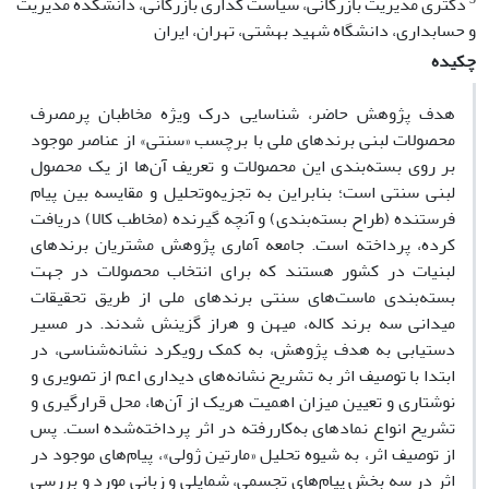
دکتری مدیریت بازرگانی، سیاست گذاری بازرگانی، دانشکده مدیریت
و حسابداری، دانشگاه شهید بهشتی، تهران، ایران
چکیده
هدف پژوهش حاضر، شناسایی درک ویژه مخاطبان پرمصرف
محصولات لبنی برندهای ملی با برچسب «سنتی» از عناصر موجود
بر روی بسته‌بندی این محصولات و تعریف آن‌ها از یک محصول
لبنی سنتی است؛ بنابراین به تجزیه‌وتحلیل و مقایسه بین پیام
فرستنده (طراح بسته‌بندی) و آنچه گیرنده (مخاطب کالا) دریافت
کرده، پرداخته است. جامعه آماری پژوهش مشتریان برندهای
لبنیات در کشور هستند که برای انتخاب محصولات در جهت
بسته‌بندی ماست‌های سنتی برندهای ملی از طریق تحقیقات
میدانی سه برند کاله، میهن و هراز گزینش شدند. در مسیر
دستیابی به هدف پژوهش، به کمک رویکرد نشانه‌شناسی، در
ابتدا با توصیف اثر به تشریح نشانه‌های دیداری اعم از تصویری و
نوشتاری و تعیین میزان اهمیت هریک از آن‌ها، محل قرارگیری و
تشریح انواع نمادهای به‌کاررفته در اثر پرداخته‌شده است. پس
از توصیف اثر، به شیوه تحلیل «مارتین ژولی»، پیام‌های موجود در
اثر در سه بخش پیام‌های تجسمی، شمایلی و زبانی مورد و بررسی