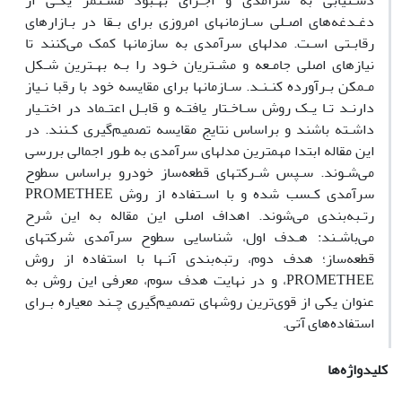
دسـتیابی به سرآمدی و اجـرای بهـبود مسـتمر یکـی از
دغـدغه‌های اصـلی سـازمانهای امروزی برای بـقا در بـازار‌های
رقابـتی اسـت. مدلهای سرآمدی به سازمانها کمک می‌کنند تا
نیاز‌های اصلی جامـعه و مشـتریان خـود را بـه بهـترین شـکل
مـمکن بـرآورده کنـنـد. سـازمانها برای مقایسه خود با رقبا نـیاز
دارنـد تـا یـک روش سـاخـتار یافتـه و قابـل اعتـماد در اختـیار
داشـته باشند و براساس نتایج مقایسه تصمیم‌گیری کـنند. در
این مقاله ابتدا مهمترین مدلهای سرآمدی به طـور اجمالی بررسی
می‌شـوند. سـپس شـرکتهای قطعه‌ساز خودرو براساس سطوح
سرآمدی کـسب شده و با اسـتفاده از روش PROMETHEE
رتـبه‌بندی می‌شوند. اهداف اصلی این مقاله به این شرح
می‌باشـند: هـدف اول، شناسایی سطوح سرآمدی شرکتهای
قطعه‌ساز؛ هدف دوم، رتبه‌بندی آنـها با استفاده از روش
PROMETHEE، و در نهایت هدف سوم، معرفی این روش به
عنوان یکی از قوی‌ترین روشهای تصمیم‌گیری چـند معیاره بـرای
استفاده‌های آتی.
کلیدواژه‌ها