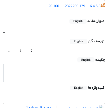
20.1001.1.2322200.1391.16.4.5.8
عنوان مقاله
English
-
نویسندگان
English
1
1
2
- -
- -
- -
چکیده
English
-
کلیدواژه‌ها
English
-
دوره 16، شماره 4