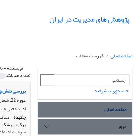
پژوهش های مدیریت در ایران
صفحه اصلی
فهرست مقالات
نویسنده =
با
تعداد مقالات:
جستجوی پیشرفته
بررسی نقش و ج
دوره 22، شماره 1، بهار 1397، صفحه
امید محبی منش
صفحه اصلی
چکیده
هدف ا
پرکردن شکاف ت
مرور
سرمایه اجتماع