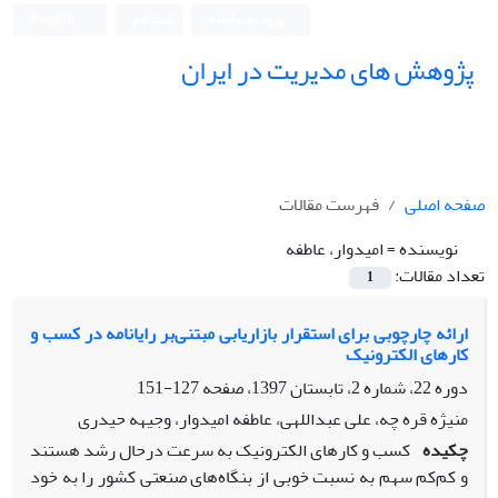
ورود به سامانه
ثبت نام
English
پژوهش های مدیریت در ایران
صفحه اصلی
فهرست مقالات
نویسنده =
امیدوار، عاطفه
تعداد مقالات:
1
ارائه چارچوبی برای استقرار بازاریابی مبتنی‌بر رایانامه در کسب و
کارهای الکترونیک
دوره 22، شماره 2، تابستان 1397، صفحه
127-151
منیژه قره چه، علی عبداللهی، عاطفه امیدوار، وجیهه حیدری
چکیده
کسب و کارهای الکترونیک به سرعت درحال رشد هستند
و کم‌کم سهم به نسبت خوبی از بنگاه‌های صنعتی کشور را به خود