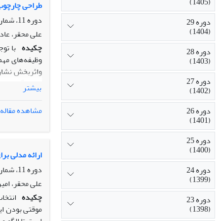
(1405)
طراحی چارچوب یک GDSS جهت انتخاب شاخصهای سنجش و مدیریت سرمایه های دانسته ا
دوره 11، شماره 20، پاییز 1386، صفحه
دوره 29
(1404)
علی محقر، عاد
چکیده
دوره 28
وظیفه‌‌‌های م
(1403)
واثربخش نشان
دوره 27
بیشتر
(1402)
پشتیبانی می ک
مشاهده مقاله
دوره 26
(1401)
به‌کارگیری سرما
دوره 25
(1400)
ارائه مدلی برا
دوره 11، شماره 3، پاییز 1386، صفحه
دوره 24
(1399)
علی محقر، امی
چکیده
انتخاب
دوره 23
(1398)
موقتی بودن ای