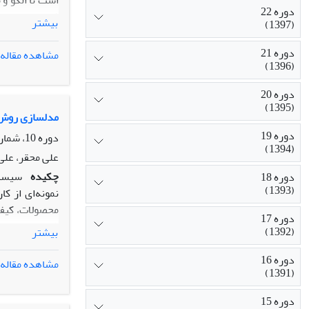
است تا الگو و 
دوره 22
فازی پایه‌ریز
بیشتر
(1397)
مهارتهای هدف پ
مدت زمان فعال
دوره 21
مشاهده مقاله
(1396)
می‌گردد و به 
استفاده از مف
دوره 20
سازگاری، درجه
(1395)
درجه سازگاری 
مدلسازی روش ت
دوره 19
دوره 10، شماره 20، بهار 1385، صفحه
(1394)
شده به پروژه 
علی محقر، علی
چکیده
دوره 18
(1393)
نمونه‌ای از ک
محصولات، کیفی
دوره 17
شده است. در ا
(1392)
بیشتر
یک مدل دینامی
دوره 16
مشاهده مقاله
(1391)
دوره 15