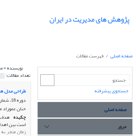
پژوهش های مدیریت در ایران
صفحه اصلی
فهرست مقالات
نویسنده =
مح
تعداد مقالات:
جستجوی پیشرفته
طراحی مدل همک
دوره 18، شماره 1، بهار 1393، صفحه
حنان عموزاد م
صفحه اصلی
چکیده
هدف ا
است بین اهداف
مرور
زمان منجر به 