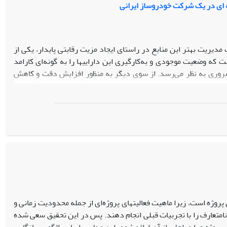
انسته‌‌ای1 و ضرورت ارزیابی آنها جهت مدیریت بهتر این منابع در راستای ایجاد مزیت رقابتی پایدار، یکی از
که وضعیت موجودی و به‌کارگیری این داراییها را به گونه‌‌ای کارامد
روری به نظر می‌‌رسد. از سوی دیگر به منظور افزایش دقت و کاهش
پیچیدگی و ابهام ناشی از تازگی موضوع در سطح جهانی و به‌ویژه در ایران، در این مقاله، روش فرایند تحلیل سلسله‌‌مراتبی با رویکرد فازی2 جهت تصمیم‌‌گیری در
مورد رتبه‌‌‌‌بندی شاخصها مورد استفاده قرار می‌‌گیرد. به طور خلاصه اینGDSS پیشنهادی، 3 مرحله از فرایند انتخاب شاخصهای ارزیابی سرمایه‌‌های دانسته‌‌ای را
از دانش برخی از مدیران صنعت خودرو بهره گرفته شد. سپس در مرحله
ته‌‌ای در صنعت خودرو انجام می‌‌شود و درنهایت با به‌کارگیری قواعدی، در مورد
پروژه است، زیرا ماهیت فعالیتهای پروژه‌ای از جمله محدودیت زمانی و
نامتعارف را با تجربیات قبلی انجام دهند. پس در این تحقیق سعی شده