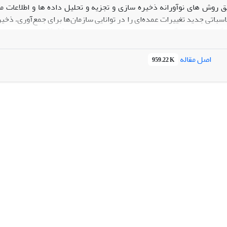
 روش های نوآورانه ذخیره سازی و تجزیه و تحلیل داده ها و اطلاعات 
سباتی جدید تغییرات عمده‌ای را در توانایی سازمان‌ها برای جمع‌آوری، ذخیر
سایر پارامترهای مهم با توجه به حوزه کاربرد، ناکافی می باشند. این تح
اصل مقاله
959.22 K
به منظور شناسایی الگوهای رفتاری برای مشتری اعمال می شود. بررسی 
ودآوری بیشتری نسبت به مدل RFM ارائه کرده است.