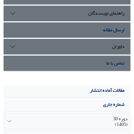
این پژوهش می‎تواند به‎عنوان نقشۀ راهی برای پژوهش‎های آتی در
راهنمای نویسندگان
حوزۀ روابط کارمند ـ سازمان در نظر گرفته شود.
ارسال مقاله
داوران
تماس با ما
مقالات آماده انتشار
شماره جاری
دوره 30
(1405)