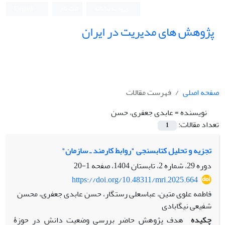
ورود به سامانه
ثبت نام
English
پژوهش های مدیریت در ایران
صفحه اصلی
فهرست مقالات
نویسنده =
عابدی جعفری، حسن
تعداد مقالات:
1
تجزیه و تحلیل کتاب‎سنجی "روابط کارمند ـ سازمان"
دوره 29، شماره 2، تابستان 1404، صفحه
1-20
https://doi.org/10.48311/mri.2025.664
فاطمه علوی متین، عباسعلی رستگار، حسن عابدی جعفری، محسن
شفیعی نیگابادی
چکیده
هدف پژوهش حاضر بررسی وضعیت دانش در حوزۀ