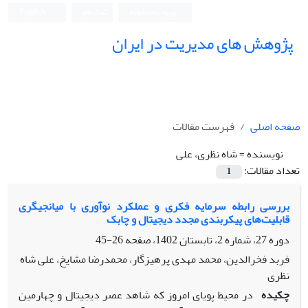
ورود به سامانه
ثبت نام
English
پژوهش های مدیریت در ایران
صفحه اصلی
فهرست مقالات
نویسنده =
شاه نظری، علی
تعداد مقالات:
1
بررسی رابطه سرمایه فکری و عملکرد نوآوری با میانجیگری
قابلیت‌های پیکربندی مجدد دیجیتال و چابک
دوره 27، شماره 2، تابستان 1402، صفحه
26-45
فربد فخرالدین، محمد مهدی پرهیزگار، محمدرضا مشایخ، علی شاه
نظری
چکیده
در محیط پویای امروز که شاهد عصر دیجیتال و چهارمین