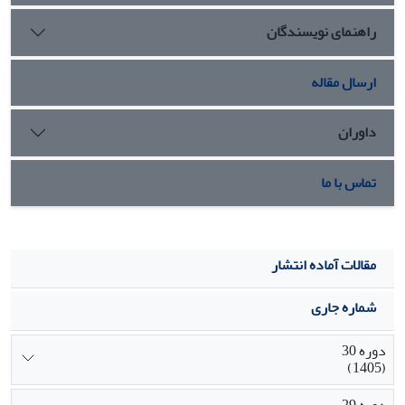
پیکربندی مجدد دیجیتال و چابک دارای نقش میانجی جزئی در این
راهنمای نویسندگان
روابط هستند. درواقع، سرمایه فکری برای ارتقای عملکرد نوآوری
محصول و فرآیند ضروری است اما برای بهره‌برداری موثر از این
منبع دانش، شرکت‌‌های تولید ‌کننده تجهیزات پزشکی باید از
ارسال مقاله
قابلیت‌های پویای مکمل همچون قابلیت پیکربندی مجدد دیجیتال
و چابک برخوردار باشند.
داوران
تماس با ما
مقالات آماده انتشار
شماره جاری
دوره 30
(1405)
دوره 29