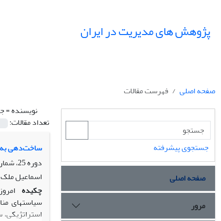
پژوهش های مدیریت در ایران
صفحه اصلی
فهرست مقالات
نویسنده =
جا
تعداد مقالات:
جستجوی پیشرفته
ساخت‌دهی به ت
دوره 25، شماره 4، زمستان 1400، صفحه
اسماعیل ملک ا
صفحه اصلی
چکیده
امروز
سیاست‏های منا
مرور
استراتژیکی، س