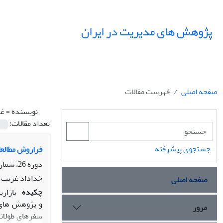
پژوهش های مدیریت در ایران
صفحه اصلی
فهرست مقالات
نویسنده =
غر
تعداد مقالات:
جستجوی پیشرفته
فراروش مطالعا
دوره 26، شماره 1، بهار 1401، صفحه
خداداد غریب پ
صفحه اصلی
چکیده
بازاری
و پژوهش های ب
مرور
سفرهای طولانی