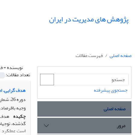
پژوهش های مدیریت در ایران
صفحه اصلی
فهرست مقالات
نویسنده =
فر
تعداد مقالات:
جستجوی پیشرفته
هدف گرایی، ام
دوره 26، شماره 1، بهار 1401، صفحه
وجیه باقرصاد،
صفحه اصلی
چکیده
هدف ­
گذشته، توجهات
مرور
است عملکرد کسب