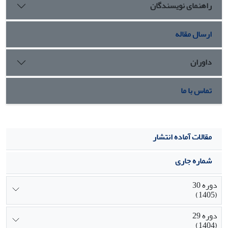
راهنمای نویسندگان
مضمون اصلی (مقاصد شهری چندمنظوره، تعامل رفتاری با
فروشندگان، ارتباطات اجتماعی، رویکردهای شخصیتی، سطوح
همسانی مشتریان، اعتبار سنجی برند، تأثیرات اجتماعی تراکم
ارسال مقاله
(بالا)، تجربه اجتماعی از تراکم پایین) طبقه بندی شدند.
داوران
تماس با ما
مقالات آماده انتشار
شماره جاری
دوره 30
(1405)
دوره 29
(1404)