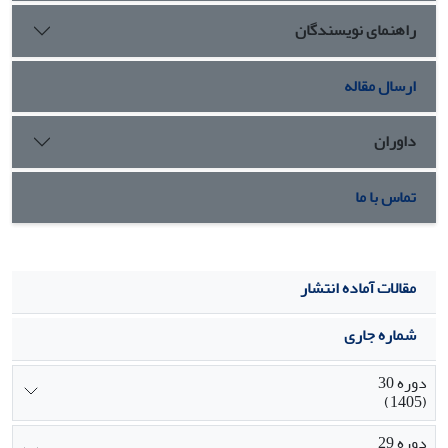
آمده نشان از وجود 0.99 همبستگی و میانگین مربعات خطا 0.001
راهنمای نویسندگان
دارد که به معنای وجود همبستگی میان قیمت واقعی و قیمت
پیش‌بینی‌شده بیت‌کوین می‌باشد. یافته‌های این پژوهش می‌تواند
توجه فعالان در حوزه بیت‌کوین را جلب نماید تا برنامه‌ریزی مناسبی
ارسال مقاله
جهت سرمایه‌گذاری و کاهش ریسک سرمایه‌گذاری داشته باشند.
داوران
تماس با ما
مقالات آماده انتشار
شماره جاری
دوره 30
(1405)
دوره 29