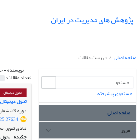
پژوهش های مدیریت در ایران
صفحه اصلی
فهرست مقالات
نویسنده =
خو
تعداد مقالات:
جستجوی پیشرفته
تحول دیجیتال
تحول دیجیتال 
دوره 29، شماره 3، پاییز 1404، صفحه
صفحه اصلی
025.27634
هادی تقوی، مح
مرور
چکیده
تحول د