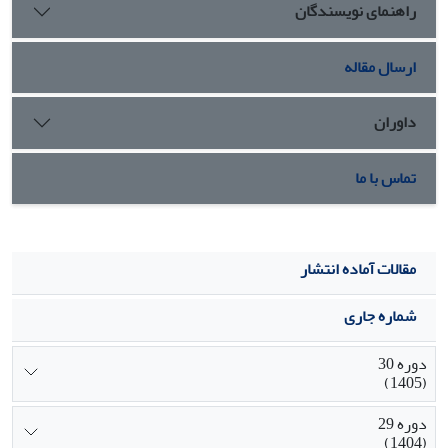
راهنمای نویسندگان
نوین، پاسخگویی سریع و برخط بودن، انعطاف پذیری، بهبود ارتباط
با مشتری و بهره گیری از استراتژی سئو در ایجاد ارزش
استراتژیک تجارت الکترونیک تاکید می‌نماید.
ارسال مقاله
داوران
تماس با ما
مقالات آماده انتشار
شماره جاری
دوره 30
(1405)
دوره 29
(1404)