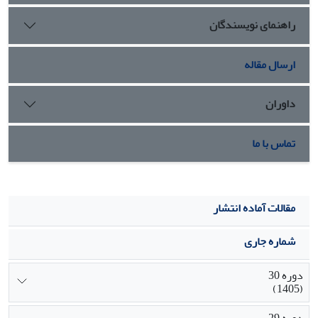
دارای اعتبار لازم بودندو حامی مالی و زیرساخت بیشترین تاثیر را
راهنمای نویسندگان
در ریسک های مدل تست شده داشته اند و لذا در پیاده سازی
مدل با حساسیت بیشتری می
ارسال مقاله
داوران
تماس با ما
مقالات آماده انتشار
شماره جاری
دوره 30
(1405)
دوره 29