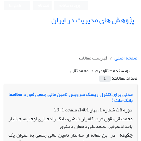
ورود به سامانه
ثبت نام
English
پژوهش های مدیریت در ایران
صفحه اصلی
فهرست مقالات
نویسنده =
تقوی فرد، محمدتقی
تعداد مقالات:
1
مدلی برای کنترل ریسک سرویس تامین مالی جمعی (مورد مطالعه:
بانک ملت )
دوره 26، شماره 1، بهار 1401، صفحه
1-29
محمدتقی تقوی فرد، کامران فیضی، بابک زادجباری اوچتپه، جهانیار
بامدادصوفی، محمدعلی دهقان دهنوی
چکیده
در این مقاله از ساختار تامین مالی جمعی به عنوان یک