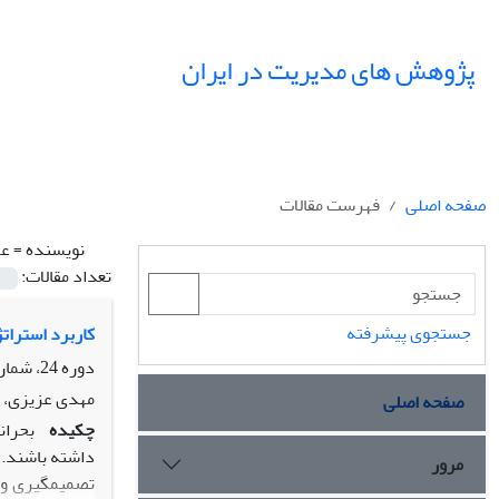
پژوهش های مدیریت در ایران
صفحه اصلی
فهرست مقالات
نویسنده =
عز
تعداد مقالات:
جستجوی پیشرفته
کاربرد استراتژ
دوره 24، شماره 3، پاییز 1399، صفحه
مهدی عزیزی، ع
صفحه اصلی
چکیده
بحران
داشته باشند. د
مرور
تصمیم­گیری وض