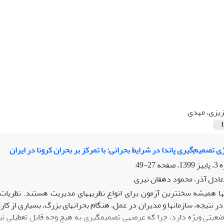
یزی، مهدی
1
ی تصمیم‌گیری پاندا در شرایط بحرانی: با تمرکز بر بحران کرونا در ایران
27-49
ادل آذر، محمود دهقان نیری
­ها همیشه سخت­ترین آزمون برای انواع نظریه­های مدیریت هستند. نظریات
ر نتیجه، سازمان­ها و مدیران در عمل، هنگام بحران­های بزرگ، بسیاری از کارکر
عیتی ویژه دارد، چرا که عرصه­ی تصمیم­گیری به هیچ وجه قابل تعطیلی نی