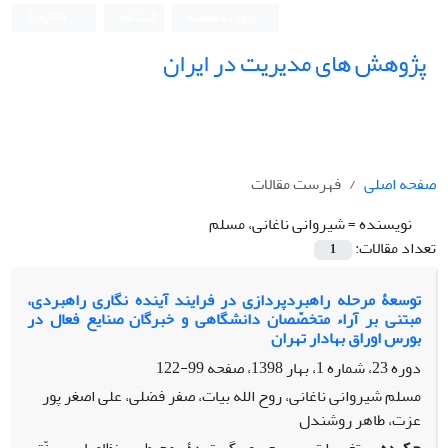
ورود به سامانه
ثبت نام
English
پژوهش های مدیریت در ایران
صفحه اصلی
فهرست مقالات
نویسنده =
شیروانی ناغانی، مسلم
تعداد مقالات:
1
توسعۀ مرحله راهبردپردازی در فرایند آینده نگاری راهبردی،
مبتنی بر آراء متخصّصان دانشگاهی و خبرگان صنایع فعال در
بورس اوراق بهادار تهران
دوره 23، شماره 1، بهار 1398، صفحه
99-122
مسلم شیروانی ناغانی، روح الله بیات، صفر فضلی، علی اصغر پور
عزت، طاهر روشندل