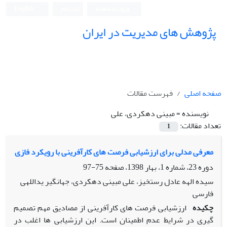
ورود به سامانه
ثبت نام
English
پژوهش های مدیریت در ایران
صفحه اصلی
فهرست مقالات
نویسنده =
مبینی دهکردی، علی
تعداد مقالات:
1
معرفی مدلی برای ارزشیابی فرصت های کارآفرینی با رویکرد فازی
دوره 23، شماره 1، بهار 1398، صفحه
75-97
سیده الهه عادل رستخیز، علی مبینی دهکردی، جهانگیر یداللهی
فارسی
چکیده
ارزشیابی فرصت های کارآفرینی از مصادیق مهم تصمیم
گیری در شرایط عدم اطمینان است. این ارزشیابی ها اغلب در