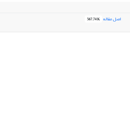
 57 نفر است. فرضیات این پژوهش با استفاده از تکنیک مدل‌سازی معادلات س
 ابعاد آن (به جز بعد عدم پذیرش) تأثیر مثبت و معناداری دارد. همچنین یا
دارد.
اصل مقاله
567.74 K