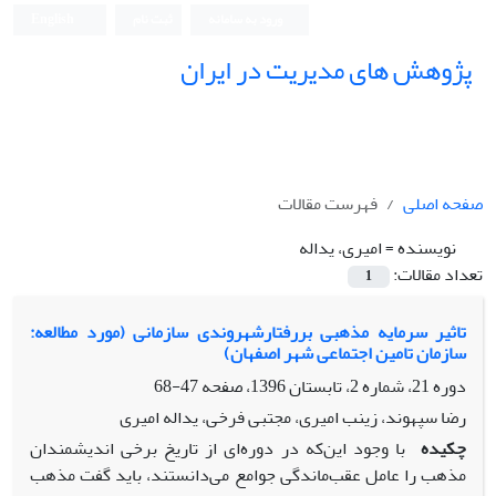
ورود به سامانه
ثبت نام
English
پژوهش های مدیریت در ایران
صفحه اصلی
فهرست مقالات
نویسنده =
امیری، یداله
تعداد مقالات:
1
تاثیر سرمایه مذهبی بررفتارشهروندی سازمانی (مورد مطالعه:
سازمان تامین اجتماعی شهر اصفهان)
دوره 21، شماره 2، تابستان 1396، صفحه
47-68
رضا سپهوند، زینب امیری، مجتبی فرخی، یداله امیری
چکیده
با وجود این‌که در دوره‌ای از تاریخ برخی اندیشمندان
مذهب را عامل عقب‌ماندگی جوامع می‌دانستند، باید گفت مذهب