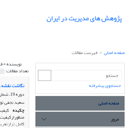
پژوهش های مدیریت در ایران
صفحه اصلی
فهرست مقالات
نویسنده =
قر
تعداد مقالات:
جستجوی پیشرفته
نگاشت نقشه پا
دوره 19، شماره 4، زمستان 1394، صفحه
سعید نجفی توا
صفحه اصلی
چکیده
کیفیت
منظورازکیفیت 
مرور
کامل ترازتعری