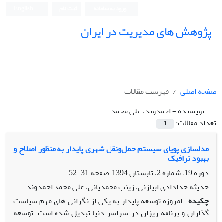
ورود به سامانه
ثبت نام
English
پژوهش های مدیریت در ایران
صفحه اصلی
فهرست مقالات
نویسنده =
احمدوند، علی محمد
تعداد مقالات:
1
مدل‎سازی پویای سیستم حمل‌ونقل شهری پایدار به منظور اصلاح و
بهبود ترافیک
دوره 19، شماره 2، تابستان 1394، صفحه
31-52
حدیثه خدادادی ابیازنی، زینب محمدیانی، علی محمد احمدوند
چکیده
امروزه توسعه پایدار به یکی از نگرانی های مهم سیاست
گذاران و برنامه ریزان در سراسر دنیا تبدیل شده است. توسعه