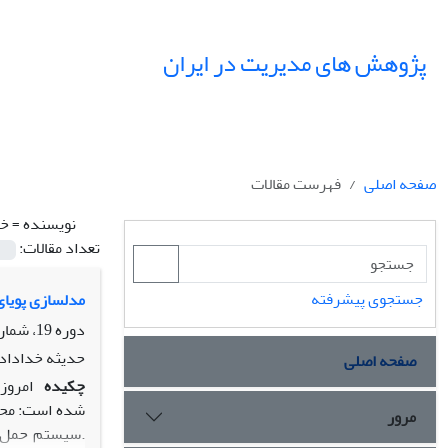
پژوهش های مدیریت در ایران
صفحه اصلی
فهرست مقالات
نویسنده =
خد
تعداد مقالات:
جستجوی پیشرفته
مدل‎سازی پویای سیستم حمل‌ونقل شهری پایدار به منظور اصلاح و بهبود ترافیک
دوره 19، شماره 2، تابستان 1394، صفحه
حدیثه خدادادی
صفحه اصلی
چکیده
امروز
شده است: محیط
مرور