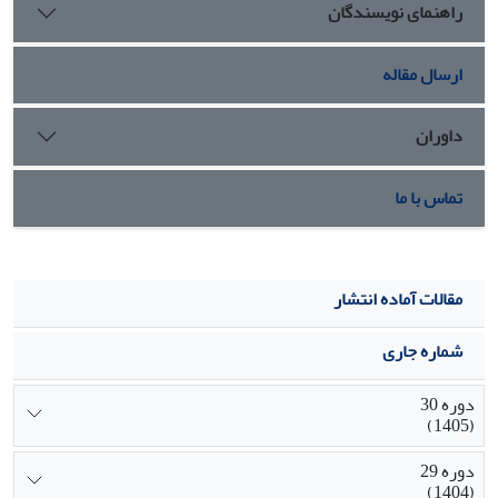
راهنمای نویسندگان
ردیف‌های ارزشی H9 و H10 را شامل می‌شود. در واقع این طیف
منابع دریافتی از بانک را به هدر داده و بانک باید برای کار با آنها
میزان ریسک بالایی را بپذیرد.
ارسال مقاله
داوران
تماس با ما
مقالات آماده انتشار
شماره جاری
دوره 30
(1405)
دوره 29
(1404)