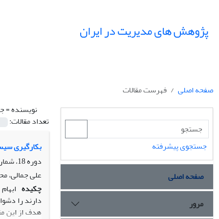
پژوهش های مدیریت در ایران
صفحه اصلی
فهرست مقالات
نویسنده =
جم
تعداد مقالات:
جستجوی پیشرفته
بکارگیری سیست
دوره 18، شماره 3، پاییز 1393، صفحه
علی جمالی، محم
صفحه اصلی
چکیده
ابهام
دارند‌ را دشو
مرور
هدف از این مق