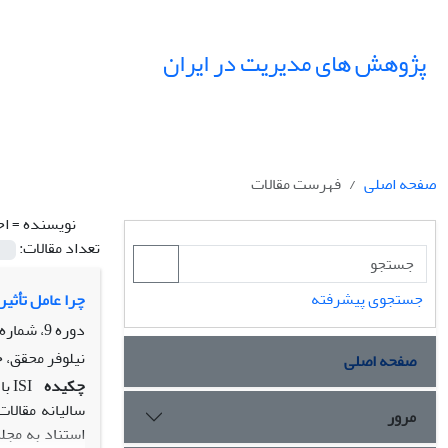
پژوهش های مدیریت در ایران
صفحه اصلی
فهرست مقالات
نویسنده =
اح
تعداد مقالات:
جستجوی پیشرفته
چرا عامل تأثی
دوره 9، شماره 20، پاییز 1384، صفحه
نیلوفر محقق،
صفحه اصلی
چکیده
ISI
مرور
استناد به مجل