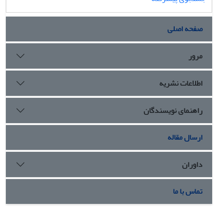
برداریِ نیروی انسانی وسایل، تجهیزات و شناسایی نقاط گلوگاهی
سیستم - که موجب کاهش کارایی و عملکرد آن می شود - اقدام
صفحه اصلی
به طراحی راهکارهای بهبود دهنده پیشنهادی(مدلTO-BE) شد.
در نهایت با انجام آزمایشهای شبیه‌سازی و مقایسه و تحلیل نتایج
خروجی‌های به دست آمده از مدل AS-IS و مدلهای TO-BE
مرور
مشخص شد که یکی از سناریوهای پیشنهادی از میان راهکارهای
بهبود دهنده، مناسبترین عملکرد را داشته است .
اطلاعات نشریه
راهنمای نویسندگان
ارسال مقاله
داوران
تماس با ما