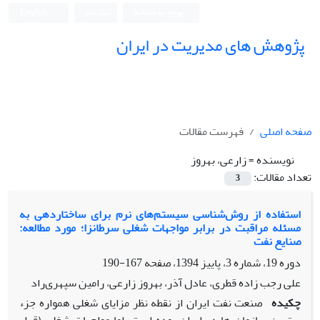
ورود به سامانه
ثبت نام
English
پژوهش های مدیریت در ایران
صفحه اصلی
فهرست مقالات
نویسنده =
زارعی، بهروز
تعداد مقالات:
3
استفاده از روش‌شناسی سیستم‌های نرم برای ساختاردهی به
مسئله مراقبت در برابر مواجهات شغلی سرطانزا؛ مورد مطالعه:
صنایع نفت
دوره 19، شماره 3، پاییز 1394، صفحه
167-190
علی رجب زاده قطری، عادل آذر، بهروز زارعی، رامین سپهری‌راد
چکیده
صنعت نفت ایران از نقطه نظر مزایای شغلی همواره جزء