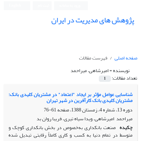
ورود به سامانه
ثبت نام
English
پژوهش های مدیریت در ایران
صفحه اصلی
فهرست مقالات
نویسنده =
امیرشاهی، میراحمد‎ ‎
تعداد مقالات:
1
شناسایی عوامل مؤثر بر ایجاد "اعتماد" در مشتریان کلیدی بانک:
مشتریان کلیدی بانک کارآفرین در شهر تهران
دوره 13، شماره 4، زمستان 1388، صفحه
61-76
میراحمد‎ ‎ امیرشاهی، ویدا‎ ‎سیاه تیری، فریبا روان بد
چکیده
صنعت بانکداری به‌خصوص در بخش بانکداری کوچک و
متوسط در تمام دنیا به کسب و کاری کاملاً رقابتی تبدیل شده