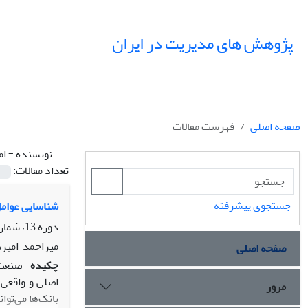
پژوهش های مدیریت در ایران
صفحه اصلی
فهرست مقالات
نویسنده =
ام
تعداد مقالات:
جستجوی پیشرفته
شناسایی عوامل
دوره 13، شماره 4، زمستان 1388، صفحه
میراحمد‎ ‎ امیرشاهی، ویدا‎ ‎سیاه تیری، فریبا روان بد
صفحه اصلی
چکیده
صنعت 
اصلی و واقعی 
مرور