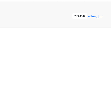
در این پژوهش کاربردی-پیمایشی، نظرات 304 مشتری کلیدی
س داده‌های جمع‌آوری شده و با استفاده از روش تحلیل عاملی اکتشافی، اقد
مز
اصل مقاله
233.45 K
هرت و اعتبار سازمان در ذهن مشتریان، آمادگی برای پاسخگویی به مشتریا
 با مشتریان، انعطاف‌پذیری در ارائه خدمات و رسیدگی به شکایت‌ها.