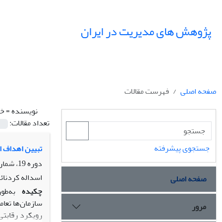
پژوهش های مدیریت در ایران
صفحه اصلی
فهرست مقالات
نویسنده =
خد
تعداد مقالات:
جستجوی پیشرفته
تبیین اهداف ا
دوره 19، شماره 4، زمستان 1394، صفحه
اسداله کردنائ
صفحه اصلی
چکیده
به‌طو
سازمان‌ها تعا
مرور
رویکرد رقابتی