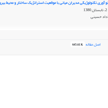
می تحقیق حاضر، مشتمل بر قابلیتهای محیطی، قابلیتهای سازمانی، قابلیته
و آوری تکنولوژیکی مدیران میانی با موقعیت استراتژیک ساختار و محیط بیر
رای جمع‌آوری اطلاعات میدانی و تست مدل انتخاب شده است.
داد حسینی
اصل مقاله
645.61 K