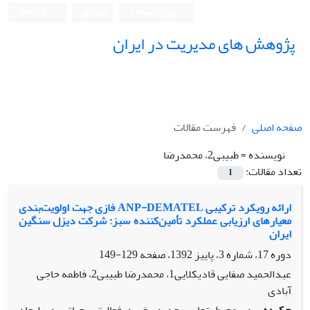
ورود به سامانه
ثبت نام
English
پژوهش های مدیریت در ایران
صفحه اصلی
فهرست مقالات
نویسنده =
طبیبی2، محمدرضا
تعداد مقالات:
1
ارائه رویکرد ترکیبی ANP-DEMATEL فازی جهت اولویت‌بندی
معیارهای ارزیابی عملکرد تأمین‌کننده سبز: شرکت دیزل سنگین
ایران
دوره 17، شماره 3، پاییز 1392، صفحه
129-149
عبدالحمید صفایی قادیکلایی1، محمدرضا طبیبی2، فاطمه حاجی
آبادی