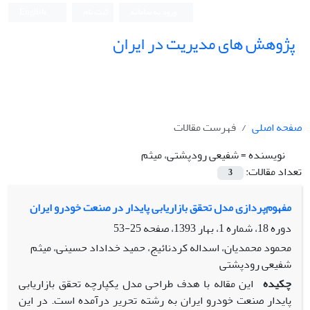
ورود به سامانه
ثبت نام
English
پژوهش های مدیریت در ایران
صفحه اصلی
فهرست مقالات
نویسنده =
شفیعی رودپشتی، میثم
تعداد مقالات:
3
مفهوم‌پردازی مدل تحقق بازاریابی پایدار در صنعت خودرو ایران
دوره 18، شماره 1، بهار 1393، صفحه
25-53
محمود محمدیان، اسداله کردنائیج، حمید خداداد حسینی، میثم
شفیعی رودپشتی
چکیده
این مقاله با هدف طراحی مدل یکپارچه تحقق بازاریابی
پایدار صنعت خودرو ایران به رشته تحریر درآمده است. در این