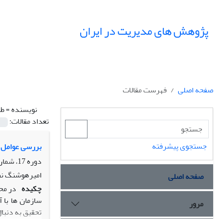
پژوهش های مدیریت در ایران
صفحه اصلی
فهرست مقالات
نویسنده =
طب
تعداد مقالات:
جستجوی پیشرفته
بررسی عوامل م
دوره 17، شماره 1، بهار 1392، صفحه
امیرهوشنگ نظر
صفحه اصلی
چکیده
در مح
سازمان ها با
مرور
تحقیق به دنبا