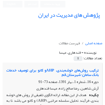
ورود به سامانه
ثبت نام
English
پژوهش های مدیریت در ایران
صفحه اصلی
فهرست مقالات
نویسنده =
قندهاری، مهسا
تعداد مقالات:
1
ترکیب روش‌های خوشه‌بندی، AHPو کانو برای توصیف خدمات
بانک سامان: شهرستان قم
دوره 16، شماره 1، بهار 1391، صفحه
73-91
آرش شاهین، رضا صالح زاده، مهسا قندهاری
چکیده
هدف از این مقاله، ارائه الگوی تلفیقی از روش های خوشه
بندی، فرآیند تحلیل سلسله مراتبی (AHP) و کانو می باشد تا به