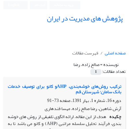
ورود به سامانه
ثبت نام
English
پژوهش های مدیریت در ایران
صفحه اصلی
فهرست مقالات
نویسنده =
صالح زاده، رضا
تعداد مقالات:
1
ترکیب روش‌های خوشه‌بندی، AHPو کانو برای توصیف خدمات
بانک سامان: شهرستان قم
دوره 16، شماره 1، بهار 1391، صفحه
73-91
آرش شاهین، رضا صالح زاده، مهسا قندهاری
چکیده
هدف از این مقاله، ارائه الگوی تلفیقی از روش های خوشه
بندی، فرآیند تحلیل سلسله مراتبی (AHP) و کانو می باشد تا به