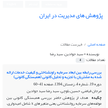
ورود به سامانه
ثبت نام
English
پژوهش های مدیریت در ایران
صفحه اصلی
فهرست مقالات
نویسنده =
سید جوادین، سید رضا
تعداد مقالات:
4
بررسی رابطه بین ابعاد سرمایه راونشناختی و کیفیت خدمات ارائه
شده به مشتریان با تجزیه و تحلیل کانونی (همبستگی کانونی)
دوره 19، شماره 4، زمستان 1394، صفحه
41-60
مرجان فیاضی، حسین بلوچی، سید رضا سید جوادین
چکیده
هدف از پژوهش حاضر بررسی همبستگی کانونی بین
مولفه‌های سرمایه روانشناختی یعنی متغیرهای x شامل امیدواری،