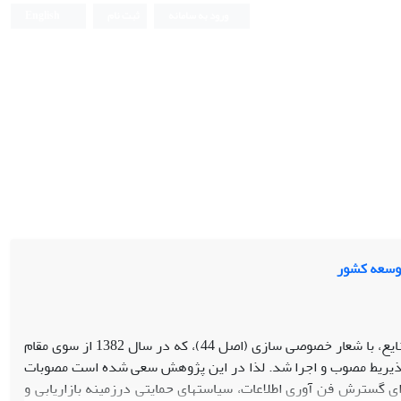
ورود به سامانه
ثبت نام
English
توسعه کشور
با توجه به سند چشم انداز(افق 1404) دولت در زمینه کارآفرینی و پیشرفت صنایع، با شعار خصوصی سازی (اصل 44)، که در سال 1382 از سوی مقام
 که توسط نهاد های ذیریط مصوب و اجرا شد. لذا در این پژوهش سعی شده است مصوبات
رای گسترش فن آوری اطلاعات، سیاستهای حمایتی درزمینه بازاریابی و