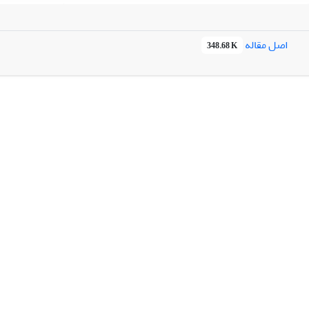
خبرگان در سازمانهای اجرایی، اساتید دانشگاهی و 35 ن
با مراجعه مستقیم به 180 شرکت، و انجام 144 مصاحبه قابل 
اصل مقاله
348.68 K
ضعیت موجود و ایده آل نشان داد فقط سیاستهای حمایت مالی تا حدی به و
رویکرد تحلیل محتوی برای اثر بخشی برنامه های، میان مدت آتی پیشنهاد گرد