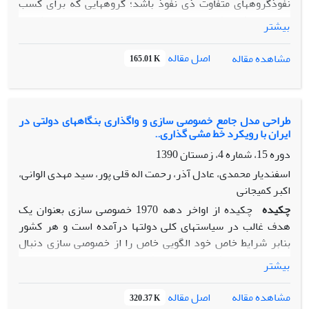
نفوذگروههای متفاوت ذی نفوذ باشد؛ گروههایی که برای کسب
منابع و منافع بیشتر به چانه زنی می پردازند. این اعمال نفوذ ها از
بیشتر
آن جهت حائز اهمیت است که روند رشد و توسعه را مختل می کند
و به فقر و نابرابری در عرصه های متفاوت اقتصادی و سیاسی منجر
اصل مقاله
مشاهده مقاله
165.01 K
می شود. در این پژوهش ملاحظه شد که اگر چه تقریباً همه مراحل
فراگرد تنطیم بودجه در ایران مجاری مناسبی برای اعمال نفوذ
گروههای ذی نفوذند، اما به نظر می رسد که مراحل تنظیم و
تصویب بودجه، از قابلیت بیشتری برای این منظور برخوردارند.
طراحی مدل جامع خصوصی سازی و واگذاری بنگاههای دولتی در
ایران با رویکرد خط مشی گذاری..
دوره 15، شماره 4، زمستان 1390
اسفندیار محمدی، عادل آذر، رحمت اله قلی پور، سید مهدی الوانی،
اکبر کمیجانی
چکیده
چکیده از اواخر دهه 1970 خصوصی سازی بعنوان یک
هدف غالب در سیاستهای کلی دولتها درآمده است و هر کشور
بنابر شرایط خاص خود الگویی خاص را از خصوصی سازی دنبال
نموده است. هدف تحقیق حاضر طراحی مدلی جامع و مناسب جهت
بیشتر
خصوصی سازی و واگذاری بنگاههای دولتی در ایران با رویکرد خط
مشی گذاری است که ضمن توجه به قوانین و سلسله مراتب آنها
اصل مقاله
مشاهده مقاله
320.37 K
در کشور استراتژیهای مناسب واگذاری را ارائه دهد. در این مدل،